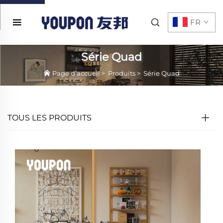
FR
Série Quad
Page d’accueil
>
Produits
>
Série Quad
TOUS LES PRODUITS