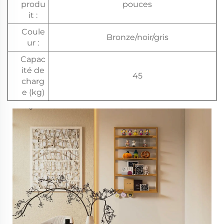
produ
pouces
it :
Coule
Bronze/noir/gris
ur :
Capac
ité de
45
charg
e (kg)