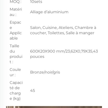
MOQ :
10sets
Matéri
Alliage d’aluminium
au :
Espac
e
Salon, Cuisine, Ateliers, Chambre à
Applic
coucher, Toilettes, Salle à manger
able
Taille
du
600X20X900 mm/23,62X0,79X35,43
produi
pouces
t :
Coule
Bronze/noir/gris
ur :
Capaci
té de
45
charg
e (kg)