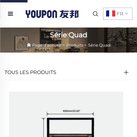
FR
Série Quad
Page d’accueil
>
Produits
>
Série Quad
TOUS LES PRODUITS