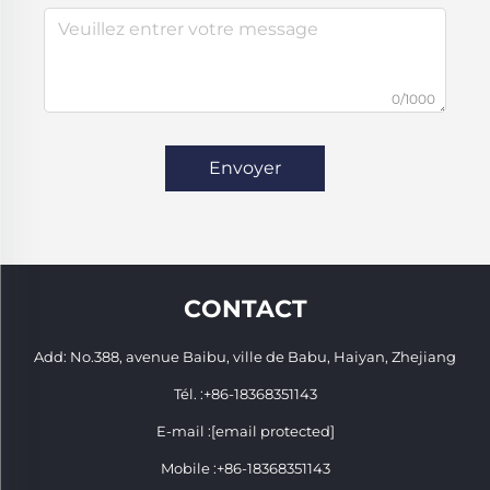
0/1000
Envoyer
CONTACT
Add: No.388, avenue Baibu, ville de Babu, Haiyan, Zhejiang
Tél. :
+86-18368351143
E-mail :
[email protected]
Mobile :
+86-18368351143