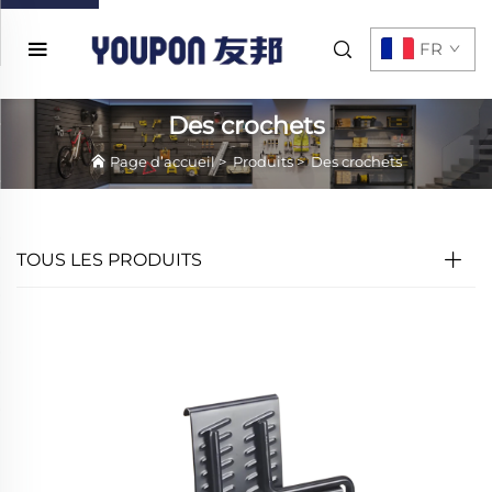
FR
Des crochets
Page d’accueil
>
Produits
>
Des crochets
TOUS LES PRODUITS