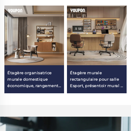
Étagère organisatrice
Étagère murale
murale domestique
rectangulaire pour salle
économique, rangement
Esport, présentoir mural à
mural en métal, étagère
la mode, étagère flottante
murale pour coin café
murale pour rangement