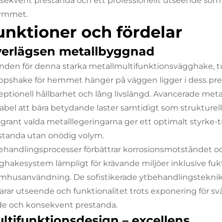
sekvent prestanda och ett professionellt utseende som fö
ymmet.
unktioner och fördelar
erlägsen metallbyggnad
nden för denna starka metallmultifunktionsvägghake, t
pshake för hemmet hänger på väggen ligger i dess pr
eptionell hållbarhet och lång livslängd. Avancerade meta
abel att bära betydande laster samtidigt som strukturell 
rant valda metalllegeringarna ger ett optimalt styrke-till-v
standa utan onödig volym.
ehandlingsprocesser förbättrar korrosionsmotståndet och
ghakesystem lämpligt för krävande miljöer inklusive fuk
mhusanvändning. De sofistikerade ytbehandlingsteknik
arar utseende och funktionalitet trots exponering för svår
de och konsekvent prestanda.
ltifunktionsdesign – excellens