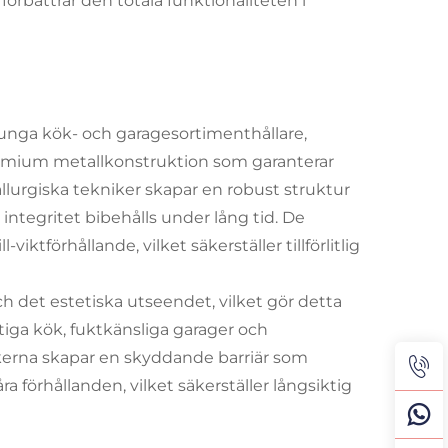
rbättrar den totala funktionaliteten i
unga kök- och garagesortimenthållare,
emium metallkonstruktion som garanterar
llurgiska tekniker skapar en robust struktur
integritet bibehålls under lång tid. De
iktförhållande, vilket säkerställer tillförlitlig
 det estetiska utseendet, vilket gör detta
tiga kök, fuktkänsliga garager och
erna skapar en skyddande barriär som
a förhållanden, vilket säkerställer långsiktig