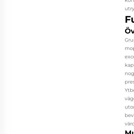
kon
utr
F
Öv
Gru
mop
exc
kap
nogg
pre
Ytb
väg
uto
bev
vär
Mu