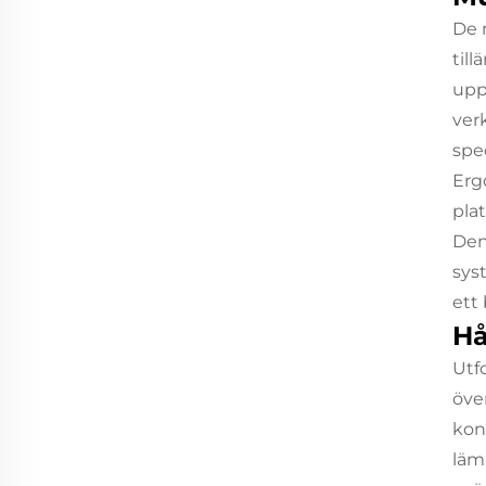
De 
til
upp
ver
spec
Erg
pla
Den
sys
ett
Hå
Utf
öve
kon
lämp