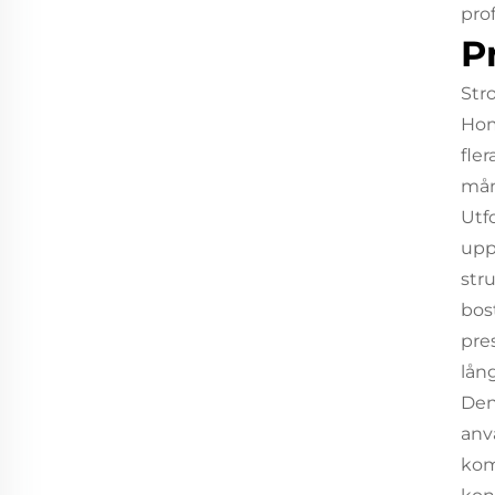
pro
P
Str
Hom
fle
mån
Utf
upp
str
bost
pre
lån
Den
anv
kom