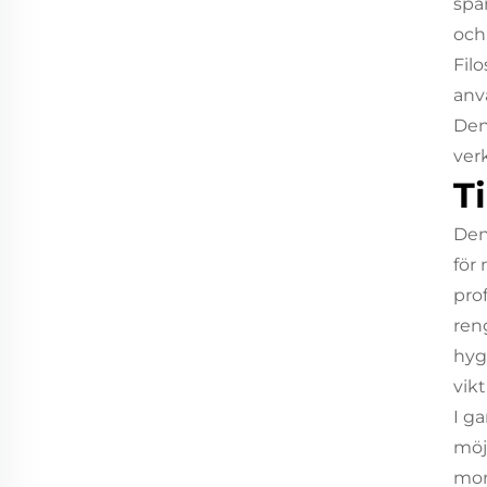
spä
och 
Fil
anv
Den
verk
T
Den
för
pro
ren
hyg
vik
I g
möjl
mon