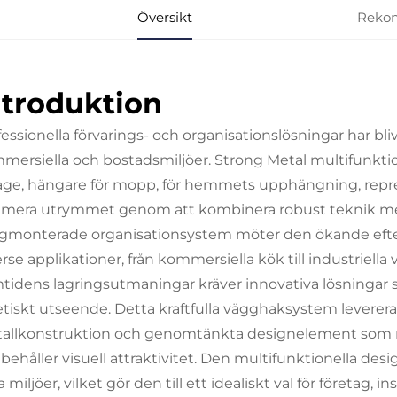
Översikt
Reko
ntroduktion
fessionella förvarings- och organisationslösningar har 
mersiella och bostadsmiljöer. Strong Metal multifunkti
age, hängare för mopp, för hemmets upphängning, repres
imera utrymmet genom att kombinera robust teknik me
gmonterade organisationsystem möter den ökande efterfråg
erse applikationer, från kommersiella kök till industrie
tidens lagringsutmaningar kräver innovativa lösningar s
etiskt utseende. Detta kraftfulla vägghaksystem levere
allkonstruktion och genomtänkta designelement som
 behåller visuell attraktivitet. Den multifunktionella des
a miljöer, vilket gör den till ett idealiskt val för företag,