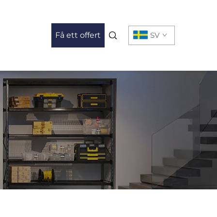
Få ett offert
SV