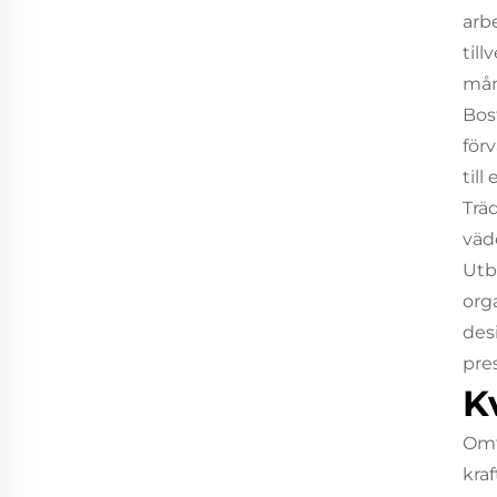
arb
til
mån
Bos
för
til
Trä
väd
Utb
org
des
pres
K
Omf
kra