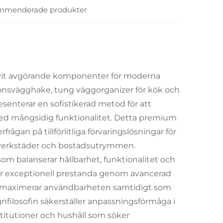
mmenderade produkter
blivit avgörande komponenter för moderna
onsvägghake, tung väggorganizer för kök och
enterar en sofistikerad metod för att
d mångsidig funktionalitet. Detta premium
an på tillförlitliga förvaringslösningar för
lla verkstäder och bostadsutrymmen.
om balanserar hållbarhet, funktionalitet och
rar exceptionell prestanda genom avancerad
 maximerar användbarheten samtidigt som
ignfilosofin säkerställer anpassningsförmåga i
 institutioner och hushåll som söker