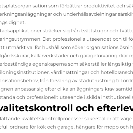
etsplatsorganisation som förbättrar produktivitet och sä
lverkningsanläggningar och underhållsavdelningar särski
gsidighet.
tadsapplikationer sträcker sig från tvättstugor och tv
varingsutrymmen. Det professionella utseendet och tillf
l ett utmärkt val för hushåll som söker organisationslösn
dgårdsskurar, källarverkstäder och garageförvaring drar
erbeständiga egenskaperna som säkerställer långsiktig f
ildningsinstitutioner, vårdinrättningar och hotellbransc
anisationsbehov, från förvaring av städutrustning till o
ignen anpassar sig efter olika anläggningars krav samti
tanda och professionellt utseende i skilda institutionella
valitetskontroll och efterl
attande kvalitetskontrollprocesser säkerställer att varj
ftfull ordnare för kök och garage, hängare för mopp och