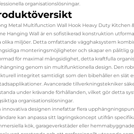
fessionella organisationslösningar.
roduktöversikt
ong Metal Multifunction Wall Hook Heavy Duty Kitchen 
e Hanging Wall är en sofistikerad konstruktion utforma
ra olika miljöer. Detta omfattande vägghaksystem kom
gsidiga monteringsmöjligheter och skapar en pålitlig gr
ormad för maximal mångsidighet, detta kraftfulla organis
hängning genom sin multifunktionella design. Den robu
ukturell integritet samtidigt som den bibehåller en slät e
adsapplikationer. Avancerade tillverkningstekniker säkers
standa under krävande förhållanden, vilket gör detta syst
gsiktiga organisationslösningar.
 innovativa designen innefattar flera upphängningspunkt
ändare kan anpassa sitt lagringskoncept utifrån specifi
mersiella kök, garageverkstäder eller hemmabyggnader