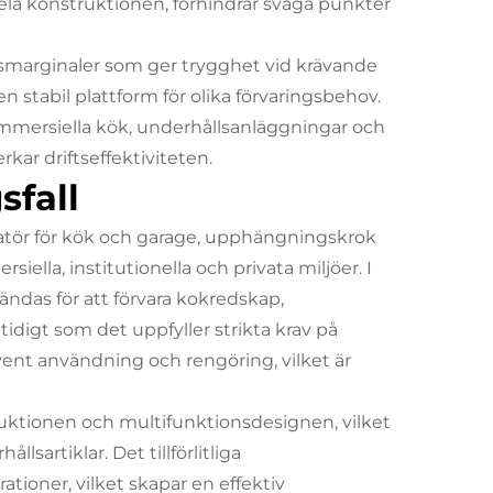
ela konstruktionen, förhindrar svaga punkter
tsmarginaler som ger trygghet vid krävande
tabil plattform för olika förvaringsbehov.
ommersiella kök, underhållsanläggningar och
rkar driftseffektiviteten.
sfall
atör för kök och garage, upphängningskrok
la, institutionella och privata miljöer. I
ändas för att förvara kokredskap,
idigt som det uppfyller strikta krav på
vent användning och rengöring, vilket är
uktionen och multifunktionsdesignen, vilket
sartiklar. Det tillförlitliga
tioner, vilket skapar en effektiv