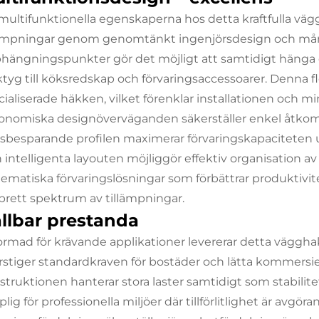
multifunktionella egenskaperna hos detta kraftfulla v
lämpningar genom genomtänkt ingenjörsdesign och mång
hängningspunkter gör det möjligt att samtidigt hänga o
ktyg till köksredskap och förvaringsaccessoarer. Denna fle
ialiserade häkken, vilket förenklar installationen och mi
onomiska designöverväganden säkerställer enkel åtk
tsbesparande profilen maximerar förvaringskapaciteten 
 intelligenta layouten möjliggör effektiv organisation av
tematiska förvaringslösningar som förbättrar produktivit
 brett spektrum av tillämpningar.
llbar prestanda
ormad för krävande applikationer levererar detta väggha
rstiger standardkraven för bostäder och lätta kommersiel
struktionen hanterar stora laster samtidigt som stabilite
lig för professionella miljöer där tillförlitlighet är avgö