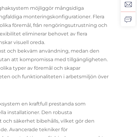
ägghaksystem möjliggör mångsidiga
faldiga monteringskonfigurationer. Flera
lika föremål, från rengöringsutrustning och
xibilitet eliminerar behovet av flera
nskar visuell oreda.
omst och bekväm användning, medan den
utan att kompromissa med tillgängligheten.
 olika typer av föremål och skapar
eten och funktionaliteten i arbetsmiljön över
ksystem en kraftfull prestanda som
la installationer. Den robusta
t och säkerhet bibehålls, vilket gör den
rande. Avancerade tekniker för