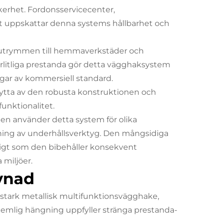
kerhet. Fordonsservicecenter,
lt uppskattar denna systems hållbarhet och
ättutrymmen till hemmaverkstäder och
örlitliga prestanda gör detta vägghaksystem
ingar av kommersiell standard.
 nytta av den robusta konstruktionen och
unktionalitet.
hen använder detta system för olika
rdning av underhållsverktyg. Den mångsidiga
digt som den bibehåller konsekvent
 miljöer.
evnad
e stark metallisk multifunktionsvägghake,
 hemlig hängning uppfyller stränga prestanda-