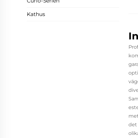
Curio-Serien
Kathus
I
Pro
kom
gar
opt
väg
div
Sam
est
met
det
olik