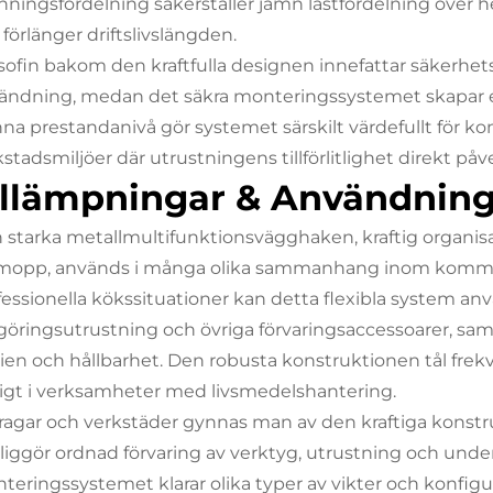
nningsfördelning säkerställer jämn lastfördelning över h
förlänger driftslivslängden.
osofin bakom den kraftfulla designen innefattar säkerhe
ändning, medan det säkra monteringssystemet skapar en s
na prestandanivå gör systemet särskilt värdefullt för k
stadsmiljöer där utrustningens tillförlitlighet direkt påve
illämpningar & Användning
 starka metallmultifunktionsvägghaken, kraftig organis
 mopp, används i många olika sammanhang inom kommersiel
fessionella kökssituationer kan detta flexibla system anv
göringsutrustning och övriga förvaringsaccessoarer, samt
ien och hållbarhet. Den robusta konstruktionen tål frek
tigt i verksamheter med livsmedelshantering.
aragar och verkstäder gynnas man av den kraftiga konstr
iggör ordnad förvaring av verktyg, utrustning och underhåll
teringssystemet klarar olika typer av vikter och konfigura