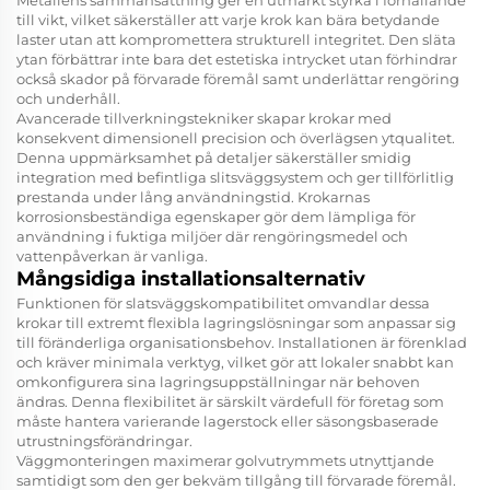
Metallens sammansättning ger en utmärkt styrka i förhållande
till vikt, vilket säkerställer att varje krok kan bära betydande
laster utan att kompromettera strukturell integritet. Den släta
ytan förbättrar inte bara det estetiska intrycket utan förhindrar
också skador på förvarade föremål samt underlättar rengöring
och underhåll.
Avancerade tillverkningstekniker skapar krokar med
konsekvent dimensionell precision och överlägsen ytqualitet.
Denna uppmärksamhet på detaljer säkerställer smidig
integration med befintliga slitsväggsystem och ger tillförlitlig
prestanda under lång användningstid. Krokarnas
korrosionsbeständiga egenskaper gör dem lämpliga för
användning i fuktiga miljöer där rengöringsmedel och
vattenpåverkan är vanliga.
Mångsidiga installationsalternativ
Funktionen för slatsväggskompatibilitet omvandlar dessa
krokar till extremt flexibla lagringslösningar som anpassar sig
till föränderliga organisationsbehov. Installationen är förenklad
och kräver minimala verktyg, vilket gör att lokaler snabbt kan
omkonfigurera sina lagringsuppställningar när behoven
ändras. Denna flexibilitet är särskilt värdefull för företag som
måste hantera varierande lagerstock eller säsongsbaserade
utrustningsförändringar.
Väggmonteringen maximerar golvutrymmets utnyttjande
samtidigt som den ger bekväm tillgång till förvarade föremål.