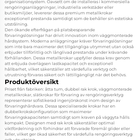
organisationsystem. Oavsett om de installeras i kommersiella
rengöringsanläggningar, industriella verkstäder eller
butiksmiljöer, levererar dessa premium metallkrokar
exceptionell prestanda samtidigt som de behåller sin estetiska
utstrålning.
Den ökande efterfrågan på platsbesparande
förvaringslösningar har drivit innovation inom väggmonterade
hårdsystem. Moderna anläggningar kräver förvaringslösningar
som inte bara maximerar det tillgängliga utrymmet utan också
erbjuder tillförlitlig och långlivad prestanda under krävande
förhållanden. Dessa metallkrokar uppfyller dessa krav genom
att erbjuda överlägsen lastkapacitet och exceptionell
hållbarhet, vilket säkerställer att värdefulla verktyg och
utrustning förvaras säkert och lättillgängligt när det behövs.
Produktöversikt
Priset från fabriken: åtta tum, dubbel rak krok, väggmonterade
metallkrokar, slätkrokar för förvaring av rengöringsverktyg
representerar sofistikerad ingenjörskonst inom design av
förvaringshårdvara. Dessa specialiserade krokar har en
dubbelkrokskonfiguration som maximerar
förvaringskapaciteten samtidigt som kraven på väggyta hålls
kompakt. Designen med rak krok säkerställer optimal
viktfördelning och förhindrar att förvarade föremål glider eller
faller, vilket ger ökad säkerhet för värdefulla rengöringsverktyg
och utrustning.