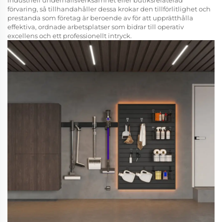
industriell underhållsverksamhet eller butiksrelaterad
förvaring, så tillhandahåller dessa krokar den tillförlitlighet och
prestanda som företag är beroende av för att upprätthålla
effektiva, ordnade arbetsplatser som bidrar till operativ
excellens och ett professionellt intryck.