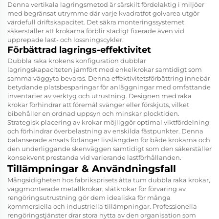
Denna vertikala lagringsmetod är särskilt fördelaktig i miljöer
med begränsat utrymme där varje kvadratfot golvarea utgör
värdefull driftskapacitet. Det säkra monteringssystemet
säkerställer att krokarna förblir stadigt fixerade även vid
upprepade last- och lossningscykler.
Förbättrad lagrings-effektivitet
Dubbla raka krokens konfiguration dubblar
lagringskapaciteten jämfört med enkelkrokar samtidigt som
samma väggyta bevaras. Denna effektivitetsförbättring innebär
betydande platsbesparingar för anläggningar med omfattande
inventarier av verktyg och utrustning. Designen med raka
krokar förhindrar att föremål svänger eller förskjuts, vilket
bibehåller en ordnad uppsyn och minskar plocktiden.
Strategisk placering av krokar möjliggör optimal viktfördelning
och förhindrar överbelastning av enskilda fästpunkter. Denna
balanserade ansats förlänger livslängden för både krokarna och
den underliggande skenväggen samtidigt som den säkerställer
konsekvent prestanda vid varierande lastförhållanden.
Tillämpningar & Användningsfall
Mångsidigheten hos fabriksprisets åtta tum dubbla raka krokar,
väggmonterade metallkrokar, slätkrokar för förvaring av
rengöringsutrustning gör dem idealiska för många
kommersiella och industriella tillämpningar. Professionella
rengöringstjänster drar stora nytta av den organisation som