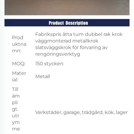
Fabrikspris åtta tum dubbel rak krok
Prod
väggmonterad metallkrok
uktna
slatsväggskrok för förvaring av
mn:
rengöringsverktyg
MOQ:
150 stycken
Mater
Metall
ial:
Till
äm
pli
gt
Verkstäder, garage, trädgård, kök, lager
utr
ym
me