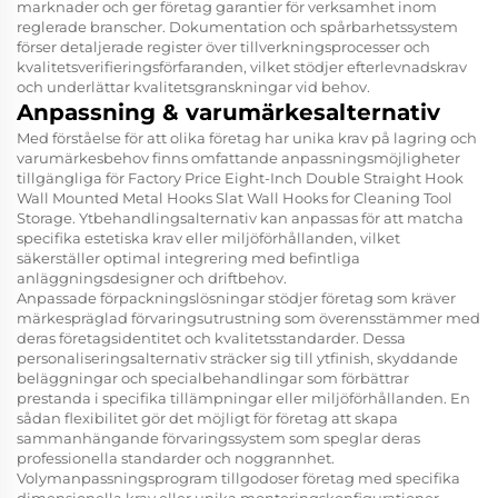
marknader och ger företag garantier för verksamhet inom
reglerade branscher. Dokumentation och spårbarhetssystem
förser detaljerade register över tillverkningsprocesser och
kvalitetsverifieringsförfaranden, vilket stödjer efterlevnadskrav
och underlättar kvalitetsgranskningar vid behov.
Anpassning & varumärkesalternativ
Med förståelse för att olika företag har unika krav på lagring och
varumärkesbehov finns omfattande anpassningsmöjligheter
tillgängliga för Factory Price Eight-Inch Double Straight Hook
Wall Mounted Metal Hooks Slat Wall Hooks for Cleaning Tool
Storage. Ytbehandlingsalternativ kan anpassas för att matcha
specifika estetiska krav eller miljöförhållanden, vilket
säkerställer optimal integrering med befintliga
anläggningsdesigner och driftbehov.
Anpassade förpackningslösningar stödjer företag som kräver
märkespräglad förvaringsutrustning som överensstämmer med
deras företagsidentitet och kvalitetsstandarder. Dessa
personaliseringsalternativ sträcker sig till ytfinish, skyddande
beläggningar och specialbehandlingar som förbättrar
prestanda i specifika tillämpningar eller miljöförhållanden. En
sådan flexibilitet gör det möjligt för företag att skapa
sammanhängande förvaringssystem som speglar deras
professionella standarder och noggrannhet.
Volymanpassningsprogram tillgodoser företag med specifika