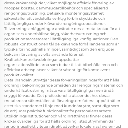
dessa krokar erbjuder, vilket möjliggör effektiv förvaring av
moppar, borstar, dammsugartillbehör och specialiserad
rengöringsutrustning. Det säkra monteringssystemet
säkerställer att värdefulla verktyg förblir skyddade och
lättillgängliga under krävande rengöringsoperationer.
Tillverkningsanläggningar använder dessa metalkrokar för att
organisera underhållsverktyg, säkerhetsutrustning och
produktionsaccessoarer i lättillgängliga konfigurationer. Den
robusta konstruktionen tål de krävande förhållandena som är
typiska för industriella miljöer, samtidigt som den erbjuder
bekväm förvaring av ofta använda föremål.
Kvalitetskontrollavdelningar uppskattar
organisationsfördelarna som bidrar till att bibehålla rena och
effektiva arbetsplatser, vilket är väsentligt för konsekvent
produktkvalitet.
Detaljhandeln utnyttjar dessa förvaringslösningar för att hålla
ordning i bakomliggande områden där rengöringsmaterial och
underhållsutrustning måste vara lättillgängliga men ändå
snyggt förvarade. Det professionella utseendet hos dessa
metalkrokar säkerställer att förvaringsområdena upprätthåller
estetiska standarder i linje med kundnära ytor, samtidigt som
de erbjuder praktisk funktionalitet för personalens arbete.
Utbildningsinstitutioner och vårdinrättningar finner dessa
krokar ovärderliga för att hålla ordning i städutrymmen där
rengöringseffektiviteten direkt påverkar lokalernas hygien- och