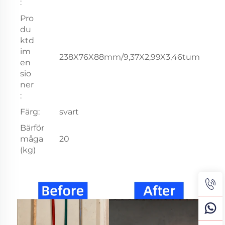
:
Pro
du
ktd
im
238X76X88mm/9,37X2,99X3,46tum
en
sio
ner
:
Färg:
svart
Bärför
måga
20
(kg)