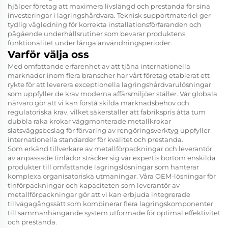
hjälper företag att maximera livslängd och prestanda för sina
investeringar i lagringshårdvara. Teknisk supportmateriel ger
tydlig vägledning för korrekta installationsförfaranden och
pågående underhållsrutiner som bevarar produktens
funktionalitet under långa användningsperioder.
Varför välja oss
Med omfattande erfarenhet av att tjäna internationella
marknader inom flera branscher har vårt företag etablerat ett
rykte för att leverera exceptionella lagringshårdvarulösningar
som uppfyller de krav moderna affärsmiljöer ställer. Vår globala
närvaro gör att vi kan förstå skilda marknadsbehov och
regulatoriska krav, vilket säkerställer att fabrikspris åtta tum
dubbla raka krokar väggmonterade metallkrokar
slatsväggsbeslag för förvaring av rengöringsverktyg uppfyller
internationella standarder för kvalitet och prestanda.
Som erkänd tillverkare av metallförpackningar och leverantör
av anpassade tinlådor sträcker sig vår expertis bortom enskilda
produkter till omfattande lagringslösningar som hanterar
komplexa organisatoriska utmaningar. Våra OEM-lösningar för
tinförpackningar och kapaciteten som leverantör av
metallförpackningar gör att vi kan erbjuda integrerade
tillvägagångssätt som kombinerar flera lagringskomponenter
till sammanhängande system utformade för optimal effektivitet
och prestanda.