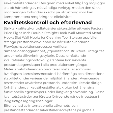
säkerhetsstandarder. Designen med enkel tillgång möjliggör
snabb hämtning av nödvändiga verktyg, medan den säkra
monteringen förhindrar skador på utrustning som kan
kompromettera rengöringens effektivitet.
Kvalitetskontroll och efterlevnad
Strikta kvalitetskontrollåtgärder säkerställer att varje Factory
Price Eight-Inch Double Straight Hook Wall Mounted Metal
Hooks Slat Wall Hooks for Cleaning Tool Storage uppfyller
stränga prestandakrav innan de når slutanvändarna.
Flervägsinspektionsprocesser verifierar
dimensionsnoggrannhet, ytqualitet och strukturell integritet
under hela tillverkningscykeln. Dessa omfattande
kvalitetssäkringsprotokoll garanterar konsekventa
prestandaegenskaper i alla produktionsomgångar.
Materialvalsförfaranden prioriterar metaller som visar
överlägsen korrosionsmotstånd, bärförmåga och dimensionell
stabilitet under varierande miljöförhållanden. Avancerade
testmetoder utvärderar prestanda under simulerade riktiga
förhållanden, vilket säkerställer att krokar behåller sina
funktionella egenskaper under långvarig användning. Dessa
kvalitetsåtgärder ger företag förtroende när de investerar i
långsiktiga lagringslösningar.
Efterlevnad av internationella säkerhets- och
prestandastandarder säkerställer acceptans på globala