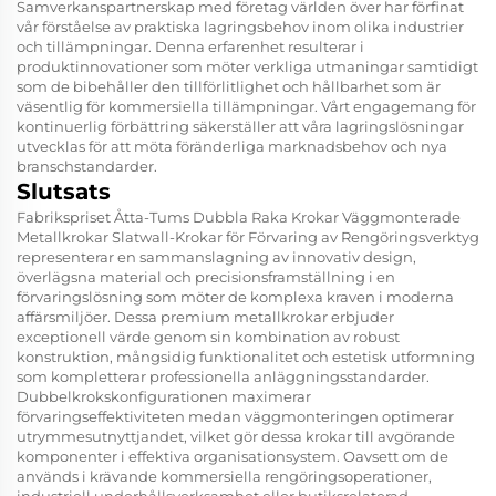
Samverkanspartnerskap med företag världen över har förfinat
vår förståelse av praktiska lagringsbehov inom olika industrier
och tillämpningar. Denna erfarenhet resulterar i
produktinnovationer som möter verkliga utmaningar samtidigt
som de bibehåller den tillförlitlighet och hållbarhet som är
väsentlig för kommersiella tillämpningar. Vårt engagemang för
kontinuerlig förbättring säkerställer att våra lagringslösningar
utvecklas för att möta föränderliga marknadsbehov och nya
branschstandarder.
Slutsats
Fabrikspriset Åtta-Tums Dubbla Raka Krokar Väggmonterade
Metallkrokar Slatwall-Krokar för Förvaring av Rengöringsverktyg
representerar en sammanslagning av innovativ design,
överlägsna material och precisionsframställning i en
förvaringslösning som möter de komplexa kraven i moderna
affärsmiljöer. Dessa premium metallkrokar erbjuder
exceptionell värde genom sin kombination av robust
konstruktion, mångsidig funktionalitet och estetisk utformning
som kompletterar professionella anläggningsstandarder.
Dubbelkrokskonfigurationen maximerar
förvaringseffektiviteten medan väggmonteringen optimerar
utrymmesutnyttjandet, vilket gör dessa krokar till avgörande
komponenter i effektiva organisationsystem. Oavsett om de
används i krävande kommersiella rengöringsoperationer,