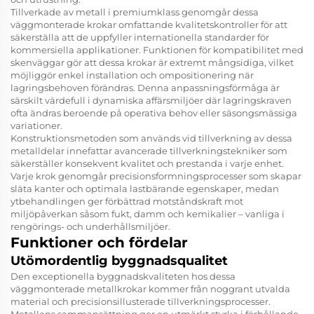
Tillverkade av metall i premiumklass genomgår dessa
väggmonterade krokar omfattande kvalitetskontroller för att
säkerställa att de uppfyller internationella standarder för
kommersiella applikationer. Funktionen för kompatibilitet med
skenväggar gör att dessa krokar är extremt mångsidiga, vilket
möjliggör enkel installation och ompositionering när
lagringsbehoven förändras. Denna anpassningsförmåga är
särskilt värdefull i dynamiska affärsmiljöer där lagringskraven
ofta ändras beroende på operativa behov eller säsongsmässiga
variationer.
Konstruktionsmetoden som används vid tillverkning av dessa
metalldelar innefattar avancerade tillverkningstekniker som
säkerställer konsekvent kvalitet och prestanda i varje enhet.
Varje krok genomgår precisionsformningsprocesser som skapar
släta kanter och optimala lastbärande egenskaper, medan
ytbehandlingen ger förbättrad motståndskraft mot
miljöpåverkan såsom fukt, damm och kemikalier – vanliga i
rengörings- och underhållsmiljöer.
Funktioner och fördelar
Utömordentlig byggnadsqualitet
Den exceptionella byggnadskvaliteten hos dessa
väggmonterade metallkrokar kommer från noggrant utvalda
material och precisionsillusterade tillverkningsprocesser.