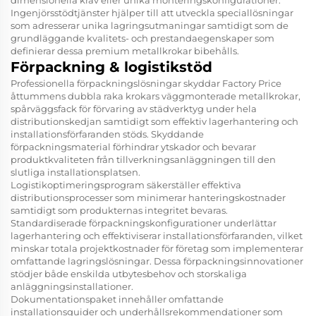
dimensionella krav eller unika monteringskonfigurationer.
Ingenjörsstödtjänster hjälper till att utveckla speciallösningar
som adresserar unika lagringsutmaningar samtidigt som de
grundläggande kvalitets- och prestandaegenskaper som
definierar dessa premium metallkrokar bibehålls.
Förpackning & logistikstöd
Professionella förpackningslösningar skyddar Factory Price
åttummens dubbla raka krokars väggmonterade metallkrokar,
spårväggsfack för förvaring av städverktyg under hela
distributionskedjan samtidigt som effektiv lagerhantering och
installationsförfaranden stöds. Skyddande
förpackningsmaterial förhindrar ytskador och bevarar
produktkvaliteten från tillverkningsanläggningen till den
slutliga installationsplatsen.
Logistikoptimeringsprogram säkerställer effektiva
distributionsprocesser som minimerar hanteringskostnader
samtidigt som produkternas integritet bevaras.
Standardiserade förpackningskonfigurationer underlättar
lagerhantering och effektiviserar installationsförfaranden, vilket
minskar totala projektkostnader för företag som implementerar
omfattande lagringslösningar. Dessa förpackningsinnovationer
stödjer både enskilda utbytesbehov och storskaliga
anläggningsinstallationer.
Dokumentationspaket innehåller omfattande
installationsguider och underhållsrekommendationer som