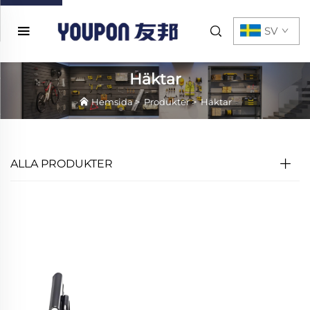
SV
Häktar
Hemsida
>
Produkter
>
Häktar
ALLA PRODUKTER