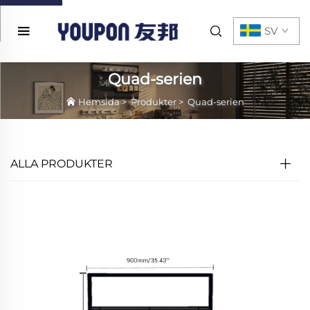
SV
Quad-serien
Hemsida
>
Produkter
>
Quad-serien
ALLA PRODUKTER