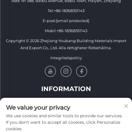
Add: Nr 388, Baibu Avenue, Babu Town, Haiyan, Zhejiang
Tel:
+86-18368351143
E-post:
[email protected]
Mobil:
+86-18368351143
Copyright © 2026 Zhejiang Youbang Building Materials Import
And Export Co., Ltd. Alla rättigheter förbehållna.
Integritetspolicy
INFORMATION
Registrera dig för att få vårt veckovisa nyhetsbrev
We value your privacy
We use cookies and similar tools to provide our services.
If you don't want to accept all cookies, click Personalize
cookies.