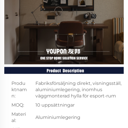
Produ
Fabriksförsäljning direkt, visningsställ,
ktnam
aluminiumlegering, inomhus
n:
väggmonterad hylla för esport-rum
MOQ:
10 uppsättningar
Materi
Aluminiumlegering
al: