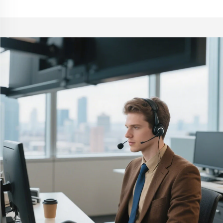
utställningshylla,
Vägghylla för Living Rum
svävande hyllor,
butikshyllor för vägg