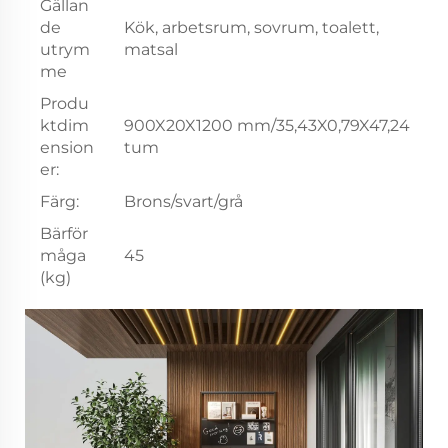
Gällan
de
Kök, arbetsrum, sovrum, toalett,
utrym
matsal
me
Produ
ktdim
900X20X1200 mm/35,43X0,79X47,24
ension
tum
er:
Färg:
Brons/svart/grå
Bärför
måga
45
(kg)