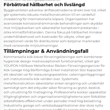
Förbättrad hållbarhet och livslängd
Byggkvaliteten påverkar driftskostnaderna direkt över tid, vilket
gör systemets robusta metallkonstruktion till en värdefull
investering för internationella köpare. Organisatören har
avancerade korrosionshämmande behandlingar som skyddar
mot miljöpåverkan och säkerställer konsekvent prestanda i
olika klimatförhållanden. Denna fokus på hållbarhet minskar
underhållsbehovet och kostnader för utbyte, vilket ger
exceptionell värde för distributörer som betjänar marknader
med varierande miljöutmaningar.
Tillämpningar & Användningsfall
Kommersiella kök kräver förvaringslösningar som kombinerar
hygienisk design med exceptionell funktionalitet, vilket gör
YOUPON Hållbara Metallkrokar Räcken Förvaringsorganizer för
Kök Garage Hög Bärförmåga Enkel Installation Stor Kapacitet
ett idealiskt val för restaurangoperatörer, cateringanläggningar
och institutionella kök världen över. Systemets
metallkonstruktion säkerställer enkel rengöring och underhåll
samtidigt som det erbjuder säker förvaring av grytor, bestick
och utrustning för matlagning. Professionella kockar uppskattar
tillgängligheten och organisationsmöjligheterna som förbättrar
arbetsflödets effektivitet under perioder med hög belastning.
Industriella garage och verkstadsapplikationer drar stora nytta
av denna förvaringsorganizers kraftfulla konstruktion och