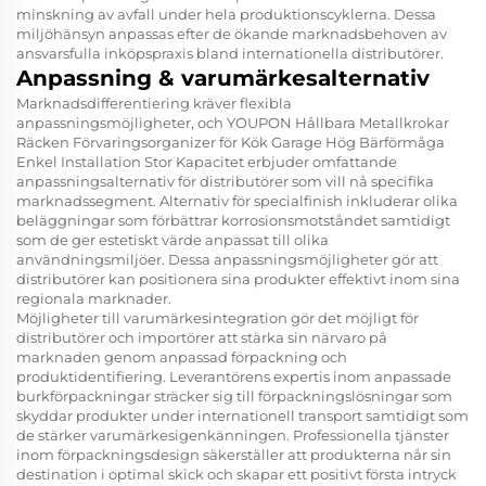
minskning av avfall under hela produktionscyklerna. Dessa
miljöhänsyn anpassas efter de ökande marknadsbehoven av
ansvarsfulla inköpspraxis bland internationella distributörer.
Anpassning & varumärkesalternativ
Marknadsdifferentiering kräver flexibla
anpassningsmöjligheter, och
YOUPON Hållbara Metallkrokar
Räcken Förvaringsorganizer för Kök Garage Hög Bärförmåga
Enkel Installation Stor Kapacitet
erbjuder omfattande
anpassningsalternativ för distributörer som vill nå specifika
marknadssegment. Alternativ för specialfinish inkluderar olika
beläggningar som förbättrar korrosionsmotståndet samtidigt
som de ger estetiskt värde anpassat till olika
användningsmiljöer. Dessa anpassningsmöjligheter gör att
distributörer kan positionera sina produkter effektivt inom sina
regionala marknader.
Möjligheter till varumärkesintegration gör det möjligt för
distributörer och importörer att stärka sin närvaro på
marknaden genom anpassad förpackning och
produktidentifiering. Leverantörens expertis inom anpassade
burkförpackningar sträcker sig till förpackningslösningar som
skyddar produkter under internationell transport samtidigt som
de stärker varumärkesigenkänningen. Professionella tjänster
inom förpackningsdesign säkerställer att produkterna når sin
destination i optimal skick och skapar ett positivt första intryck