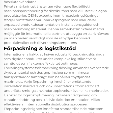
hos slutanvändarna.
Privata märkningstjänster ger ytterligare flexibilitet i
marknadspositionering för distributörer som vill utveckla egna
produktserier. OEM:s expertis inom tinpackningslösningar
stödjer omfattande varumärkesprogram som inkluderar
anpassad produktdocumentation, installationsguider och
marknadsföringsmaterial. Denna samarbetsinriktade metod
möjliggör för internationella partners att bygga en stark närvaro
på marknaden samtidigt som de utnyttjar beprövad
produktkvalitet och tillverkningskompetens.
Förpackning & logistikstöd
Internationella fraktkrav kräver robusta förpackningslösningar
som skyddar produkter under komplexa logistiknätverk
samtidigt som fraktens effektivitet optimeras.
Förvaringssystemets förpackningslösning använder avancerade
skyddsmaterial och designprinciper som minimerar
transportskador samtidigt som behållarutnyttjandet
maximeras. Varje förpackning innehåller omfattande
installationshårdvara och dokumentation utformad för att
underlätta smidiga användarupplevelser över olika marknader.
Tjänster för logistikoptimering inkluderar rådgivning om
containerladdning och stöd vid fraktdocumentation, vilket
effektiviserar internationella distributionsprocesser.
Förpackningsdesignen innefattar standardiserade mått som