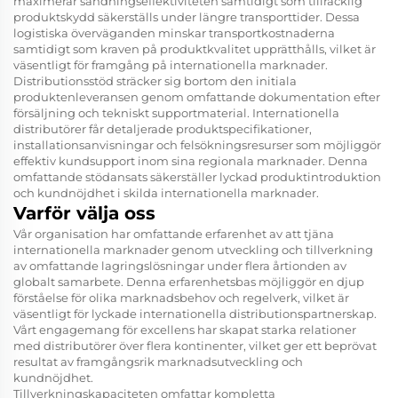
maximerar sändningseffektiviteten samtidigt som tillräcklig
produktskydd säkerställs under längre transporttider. Dessa
logistiska överväganden minskar transportkostnaderna
samtidigt som kraven på produktkvalitet upprätthålls, vilket är
väsentligt för framgång på internationella marknader.
Distributionsstöd sträcker sig bortom den initiala
produktenleveransen genom omfattande dokumentation efter
försäljning och tekniskt supportmaterial. Internationella
distributörer får detaljerade produktspecifikationer,
installationsanvisningar och felsökningsresurser som möjliggör
effektiv kundsupport inom sina regionala marknader. Denna
omfattande stödansats säkerställer lyckad produktintroduktion
och kundnöjdhet i skilda internationella marknader.
Varför välja oss
Vår organisation har omfattande erfarenhet av att tjäna
internationella marknader genom utveckling och tillverkning
av omfattande lagringslösningar under flera årtionden av
globalt samarbete. Denna erfarenhetsbas möjliggör en djup
förståelse för olika marknadsbehov och regelverk, vilket är
väsentligt för lyckade internationella distributionspartnerskap.
Vårt engagemang för excellens har skapat starka relationer
med distributörer över flera kontinenter, vilket ger ett beprövat
resultat av framgångsrik marknadsutveckling och
kundnöjdhet.
Tillverkningskapaciteten omfattar kompletta