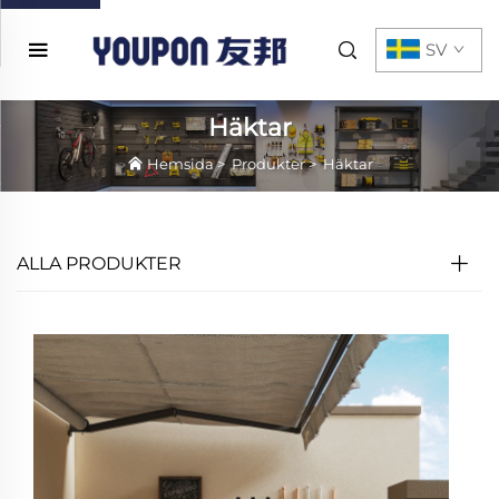
SV
Häktar
Hemsida
>
Produkter
>
Häktar
ALLA PRODUKTER