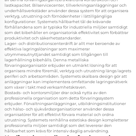
lastkapacitet. Bilservicecenter, tillverkningsanläggningar och
underhållsverkstäder använder dessa system för att organisera
verktyg, utrustning och förnödenheter i lättillgängliga
konfigurationer. Systemets hållbarhet tål de krävande
förhållandena som är typiska för industriella miljöer samtidigt
som det bibehåller en organisatorisk effektivitet som förbättrar
produktivitet och säkerhetsstandarder.
Lager- och distributionscenterdrift är allt mer beroende av
effektiva lagringslösningar som maximerar
utrymmesutnyttjandet samtidigt som tillgången till
lagerhållning bibehålls. Denna metalliska
förvaringsorganisatör erbjuder en utmärkt lösning för att
organisera mindre föremål, verktyg och utrustning längs lagrets
periferi och arbetsområden. Systemets skalbara design gör att
anläggningar kan implementera omfattande lagringsnätverk
som växer i takt med verksamhetskraven.
Bostads- och kontorsmiljöer drar också nytta av den
professionella organisation som detta förvaringssystem
erbjuder. Förvaltningsanläggningar, utbildningsinstitutioner
och hälso- och sjukvårdsorganisationer använder dessa
organisatörer för att effektivt förvara material och ordna
utrustning. Systemets renhållna estetiska design kompletterar
professionella miljöer samtidigt som det levererar den
hållbarhet som krävs för intensiv daglig användning.