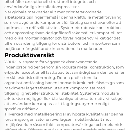
bibehåller exceptionell strukturell integritet och
användarvänliga installationsprocesser.
När globala marknader allt mer prioriterar ordnade
arbetsplatslösningar framstår denna kraftfulla metallförvaring
som en avgörande komponent för företag som strävar efter att
optimera sin driftseffektivitet. Systemets robusta konstruktion
och anpassningsbara designfilosofi säkerställer kompatibilitet
med olika monteringsytor och förvaringsbehov, vilket gör det
till en ovärderlig tillgång för distributörer och importörer som
betjänar mångskiftande internationella marknader.
Produktöversikt
YOUPON:s system för väggarack visar avancerade
ingenjörsprinciper genom sin robusta metallkonstruktion, som
erbjuder exceptionell lastkapacitet samtidigt som den behåller
en slät estetisk utformning. Denna professionella
organisationslösning har en innovativ krok- och rälsdesign som
maximerar lagertätheten utan att kompromissa med
tillgänglighet eller strukturell stabilitet. Systemets modulära
arkitektur möjliggör flexibla konfigurationsalternativ, vilket gör
att användare kan anpassa sitt lagringsutrymme enligt
specifika driftkrav.
Tillverkad med metalllegeringar av högsta kvalitet visar denna
förvaringsorganisatör en överlägsen motståndskraft mot
miljöpåverkan såsom fukt, temperaturväxlingar och mekanisk
påfrestning. Rälsystemet är utrustat med precisionskonstruerad