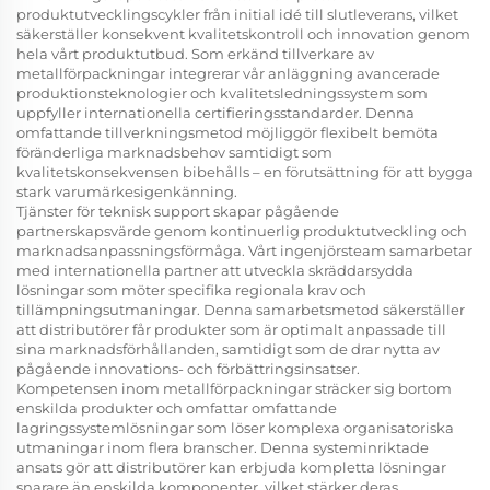
produktutvecklingscykler från initial idé till slutleverans, vilket
säkerställer konsekvent kvalitetskontroll och innovation genom
hela vårt produktutbud. Som erkänd tillverkare av
metallförpackningar integrerar vår anläggning avancerade
produktionsteknologier och kvalitetsledningssystem som
uppfyller internationella certifieringsstandarder. Denna
omfattande tillverkningsmetod möjliggör flexibelt bemöta
föränderliga marknadsbehov samtidigt som
kvalitetskonsekvensen bibehålls – en förutsättning för att bygga
stark varumärkesigenkänning.
Tjänster för teknisk support skapar pågående
partnerskapsvärde genom kontinuerlig produktutveckling och
marknadsanpassningsförmåga. Vårt ingenjörsteam samarbetar
med internationella partner att utveckla skräddarsydda
lösningar som möter specifika regionala krav och
tillämpningsutmaningar. Denna samarbetsmetod säkerställer
att distributörer får produkter som är optimalt anpassade till
sina marknadsförhållanden, samtidigt som de drar nytta av
pågående innovations- och förbättringsinsatser.
Kompetensen inom metallförpackningar sträcker sig bortom
enskilda produkter och omfattar omfattande
lagringssystemlösningar som löser komplexa organisatoriska
utmaningar inom flera branscher. Denna systeminriktade
ansats gör att distributörer kan erbjuda kompletta lösningar
snarare än enskilda komponenter, vilket stärker deras