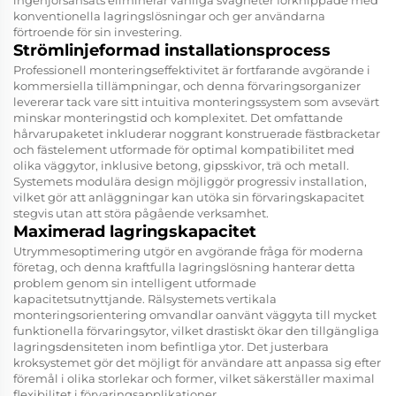
ingenjörsansats eliminerar vanliga svagheter förknippade med
konventionella lagringslösningar och ger användarna
förtroende för sin investering.
Strömlinjeformad installationsprocess
Professionell monteringseffektivitet är fortfarande avgörande i
kommersiella tillämpningar, och denna förvaringsorganizer
levererar tack vare sitt intuitiva monteringssystem som avsevärt
minskar monteringstid och komplexitet. Det omfattande
hårvarupaketet inkluderar noggrant konstruerade fästbracketar
och fästelement utformade för optimal kompatibilitet med
olika väggytor, inklusive betong, gipsskivor, trä och metall.
Systemets modulära design möjliggör progressiv installation,
vilket gör att anläggningar kan utöka sin förvaringskapacitet
stegvis utan att störa pågående verksamhet.
Maximerad lagringskapacitet
Utrymmesoptimering utgör en avgörande fråga för moderna
företag, och denna kraftfulla lagringslösning hanterar detta
problem genom sin intelligent utformade
kapacitetsutnyttjande. Rälsystemets vertikala
monteringsorientering omvandlar oanvänt väggyta till mycket
funktionella förvaringsytor, vilket drastiskt ökar den tillgängliga
lagringsdensiteten inom befintliga ytor. Det justerbara
kroksystemet gör det möjligt för användare att anpassa sig efter
föremål i olika storlekar och former, vilket säkerställer maximal
flexibilitet i förvaringsapplikationer.