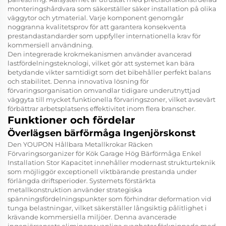
monteringshårdvara som säkerställer säker installation på olika
väggytor och ytmaterial. Varje komponent genomgår
noggranna kvalitetsprov för att garantera konsekventa
prestandastandarder som uppfyller internationella krav för
kommersiell användning.
Den integrerade krokmekanismen använder avancerad
lastfördelningsteknologi, vilket gör att systemet kan bära
betydande vikter samtidigt som det bibehåller perfekt balans
och stabilitet. Denna innovativa lösning för
förvaringsorganisation omvandlar tidigare underutnyttjad
väggyta till mycket funktionella förvaringszoner, vilket avsevärt
förbättrar arbetsplatsens effektivitet inom flera branscher.
Funktioner och fördelar
Överlägsen bärförmåga Ingenjörskonst
Den
YOUPON Hållbara Metallkrokar Räcken
Förvaringsorganizer för Kök Garage Hög Bärförmåga Enkel
Installation Stor Kapacitet
innehåller modernast strukturteknik
som möjliggör exceptionell viktbärande prestanda under
förlängda driftsperioder. Systemets förstärkta
metallkonstruktion använder strategiska
spänningsfördelningspunkter som förhindrar deformation vid
tunga belastningar, vilket säkerställer långsiktig pålitlighet i
krävande kommersiella miljöer. Denna avancerade