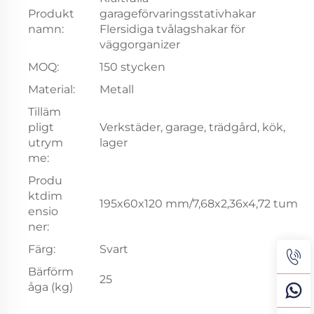
Produkt
garageförvaringsstativhakar
namn:
Flersidiga tvålagshakar för
väggorganizer
MOQ:
150 stycken
Material:
Metall
Tilläm
pligt
Verkstäder, garage, trädgård, kök,
utrym
lager
me:
Produ
ktdim
195x60x120 mm/7,68x2,36x4,72 tum
ensio
ner:
Färg:
Svart
Bärförm
25
åga (kg)