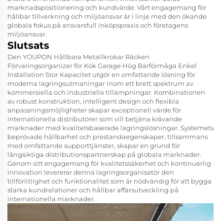
marknadspositionering och kundvärde. Vårt engagemang för
hållbar tillverkning och miljöansvar är i linje med den ökande
globala fokus på ansvarsfull inköpspraxis och företagens
miljöansvar.
Slutsats
Den
YOUPON Hållbara Metallkrokar Räcken
Förvaringsorganizer för Kök Garage Hög Bärförmåga Enkel
Installation Stor Kapacitet
utgör en omfattande lösning för
moderna lagringsutmaningar inom ett brett spektrum av
kommersiella och industriella tillämpningar. Kombinationen
av robust konstruktion, intelligent design och flexibla
anpassningsmöjligheter skapar exceptionell värde för
internationella distributörer som vill betjäna krävande
marknader med kvalitetsbaserade lagringslösningar. Systemets
beprövade hållbarhet och prestandaegenskaper, tillsammans
med omfattande supporttjänster, skapar en grund för
långsiktiga distributionspartnerskap på globala marknader.
Genom sitt engagemang för kvalitetssäkerhet och kontinuerlig
innovation levererar denna lagringsorganisatör den
tillförlitlighet och funktionalitet som är nödvändig för att bygga
starka kundrelationer och hållbar affärsutveckling på
internationella marknader.