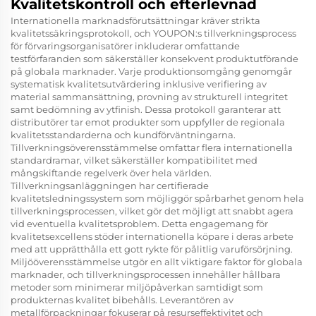
Kvalitetskontroll och efterlevnad
Internationella marknadsförutsättningar kräver strikta
kvalitetssäkringsprotokoll, och YOUPON:s tillverkningsprocess
för förvaringsorganisatörer inkluderar omfattande
testförfaranden som säkerställer konsekvent produktutförande
på globala marknader. Varje produktionsomgång genomgår
systematisk kvalitetsutvärdering inklusive verifiering av
material sammansättning, provning av strukturell integritet
samt bedömning av ytfinish. Dessa protokoll garanterar att
distributörer tar emot produkter som uppfyller de regionala
kvalitetsstandarderna och kundförväntningarna.
Tillverkningsöverensstämmelse omfattar flera internationella
standardramar, vilket säkerställer kompatibilitet med
mångskiftande regelverk över hela världen.
Tillverkningsanläggningen har certifierade
kvalitetsledningssystem som möjliggör spårbarhet genom hela
tillverkningsprocessen, vilket gör det möjligt att snabbt agera
vid eventuella kvalitetsproblem. Detta engagemang för
kvalitetsexcellens stöder internationella köpare i deras arbete
med att upprätthålla ett gott rykte för pålitlig varuförsörjning.
Miljööverensstämmelse utgör en allt viktigare faktor för globala
marknader, och tillverkningsprocessen innehåller hållbara
metoder som minimerar miljöpåverkan samtidigt som
produkternas kvalitet bibehålls. Leverantören av
metallförpackningar fokuserar på resurseffektivitet och