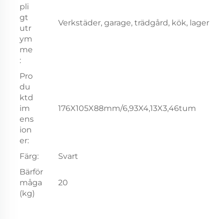
pli
gt
Verkstäder, garage, trädgård, kök, lager
utr
ym
me
:
Pro
du
ktd
im
176X105X88mm/6,93X4,13X3,46tum
ens
ion
er:
Färg:
Svart
Bärför
måga
20
(kg)