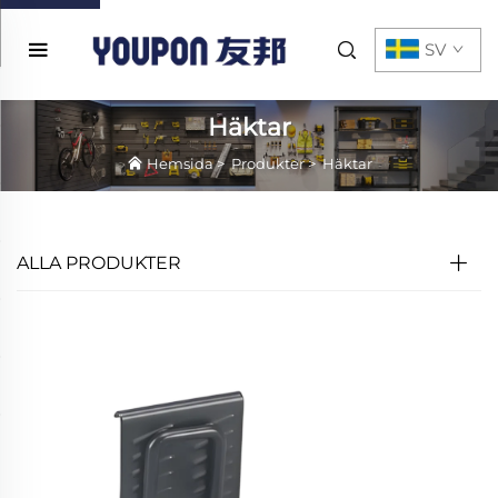
SV
Häktar
Hemsida
>
Produkter
>
Häktar
ALLA PRODUKTER