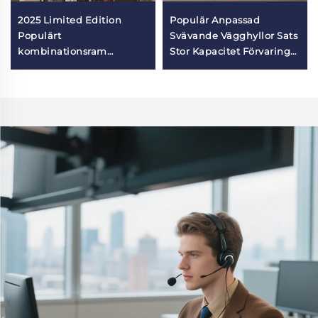
2025 Limited Edition
Populär Anpassad
Populärt
Svävande Vägghyllor Sats
kombinationsram
Stor Kapacitet Förvaring
Väggmonterat stöd
Väggmonterad
Väggbaserad organiserare
Organisatorhylla med
för balkong
Rack för Lounge