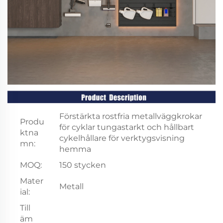
Förstärkta rostfria metallväggkrokar
Produ
för cyklar tungastarkt och hållbart
ktna
cykelhållare för verktygsvisning
mn:
hemma
MOQ:
150 stycken
Mater
Metall
ial:
Till
äm