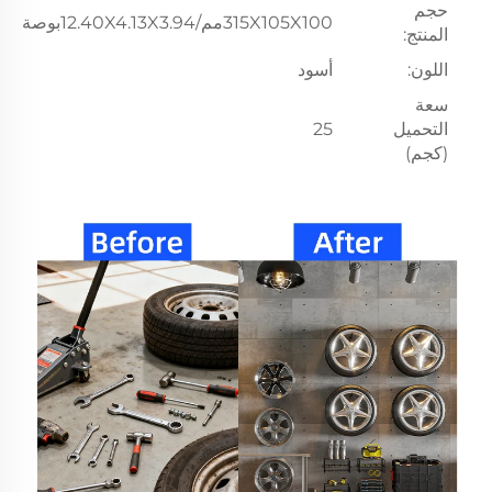
حجم
315X105X100مم/12.40X4.13X3.94بوصة
المنتج:
اللون:
أسود
سعة
التحميل
25
(كجم)