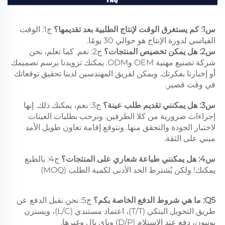
س1: كم يستغرق الوقت لإنتاج الطلبية بعد تقديمها؟ 
ج1: الوقت 
القياسي لدورة الإنتاج هو حوالي 30 يومًا. 
س2: هل يمكن تخصيص المنتجات؟ 
ج2: نعم. كما تعلم، نحن 
شركة تصنيع مهنية OEM وODM. يمكنك تزويدنا برسم تصميمك 
أو إخبارنا بفكرتك. ويمكن لفريق المهندسين لدينا تحقيق توقعاتك 
في وقت قصير. 
س3: هل يمكنني تقديم طلب عينة؟ 
ج3: نعم، يمكنك ذلك. إنها 
إجراءات ضرورية من كلا الطرفين. ونرحب بطلبات العينات 
لاختبار الجودة والتحقق منها. ونتوقع إقامة تعاون طويل الأمد 
مبني على الثقة. 
س4: هل يمكنني طباعة شعاري على المنتجات؟ 
ج4: بالطبع 
يمكنك! ولكن يُشترط الحد الأدنى لكمية الطلب (MOQ) 
Q5: ما هي شروط الدفع الخاصة بكم؟ 
ج5: نحن نقبل الدفع عن 
طريق التحويل البنكي (T/T)، اعتماد مستندي (L/C)، ويسترن 
يونيون، دفع عند الاستلام (D/P) وباي بال وغيرها. 