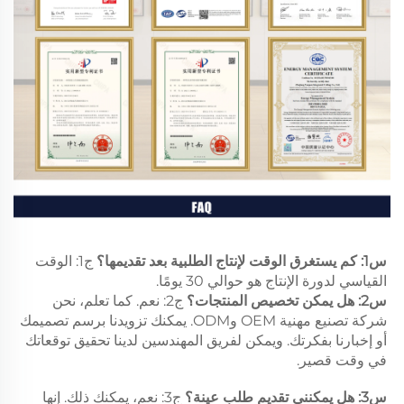
س1: كم يستغرق الوقت لإنتاج الطلبية بعد تقديمها؟ 
ج1: الوقت 
القياسي لدورة الإنتاج هو حوالي 30 يومًا. 
س2: هل يمكن تخصيص المنتجات؟ 
ج2: نعم. كما تعلم، نحن 
شركة تصنيع مهنية OEM وODM. يمكنك تزويدنا برسم تصميمك 
أو إخبارنا بفكرتك. ويمكن لفريق المهندسين لدينا تحقيق توقعاتك 
في وقت قصير. 
س3: هل يمكنني تقديم طلب عينة؟ 
ج3: نعم، يمكنك ذلك. إنها 