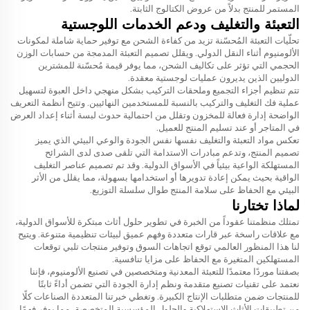
المستمر للمنتج بدلاً من عروض الكتالوج الثابتة.
التعبئة والتغليف ودعم الخدمات اللوجستية
تحلّيات التعبئة المُحسّنة تزيد من كفاءة الشحن مع توفير حماية شاملة لمكونات
الألومنيوم أثناء النقل الدولي. ويقلل تصميم التعبئة المدمجة من حسابات الوزن
الحجمي التي تؤثر على تكاليف الشحن، مما يوفر قيمة مُحسّنة للمشترين
الدوليين الذين يديرون عمليات لوجستية معقدة.
تتم تنظيم أجزاء التجميع وملحقات التركيب بشكل منهجي داخل العبوة لتسهيل
عملية فك التغليف والتركيب بالنسبة للمستخدمين النهائيين. وتتيح أنظمة التعريف
الواضحة إدارة فعالة للمخزون وتقلل من احتمالية حدوث لبسة أثناء إعداد العرض
في المتاجر أو عند تسليم المنتج للعميل.
تعكس مواد التعبئة والتغليف نفسها نفس الجودة والوعي البيئي الذي يميز
تصميم المنتج، وتدعم مبادرات الاستدامة التي تلقى صدى لدى الشرائح
المستهلكة الواعية بيئياً في الأسواق الدولية. وقد تم تصميم عناصر التغليف
الواقية بحيث يمكن إعادة تدويرها أو استخدامها بسهولة، مما يقلل من الأثر
البيئي مع الحفاظ على سلامة المنتج طوال سلسلة التوزيع.
لماذا تختارنا
تمتلك منظمتنا عقوداً من الخبرة في تطوير حلول أثاث مبتكرة للأسواق الدولية،
مع علاقات راسخة عبر قارات متعددة وفهم عميق لبيئات تنظيمية متنوعة. ويتيح
لنا هذا المنظور العالمي توقع اتجاهات السوق وتوفير منتجات تلبي توقعات
المستهلكين المتغيرة مع الحفاظ على مزايا تنافسية.
بصفتنا موردًا معتمدًا للتعبئة المعدنية ومتخصصين في تصنيع الألومنيوم، فإننا
نعتمد على تقنيات تصنيع متقدمة ونظم إدارة الجودة التي تضمن أداءً ثابتًا
للمنتجات ضمن متطلبات الإنتاج الكبيرة. وتغطي خبرتنا المتعددة الصناعات كلًا
من تطبيقات الأثاث الاستهلاكية والحلول المؤسسية المتخصصة، مما يوفر فهمًا