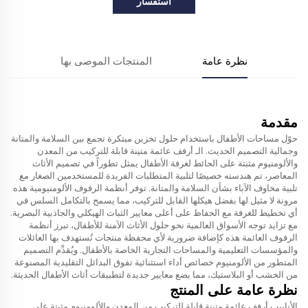
استفسار
نظرة عامة
المنتجات الموصى بها
مقدمة
حوّل مساحات الأطفال باستخدام حلول تخزين مبتكرة تجمع بين السلامة والمتانة
وجمالية التصميم الحديث. الـ
أرفف عائمة متينة قابلة للتركيب من المعدن
والألومنيوم مثبتة على الحائط لغرفة الأطفال
يمثل تطوراً في تصميم الأثاث
المعاصر، تم هندسته خصيصًا لتلبية المتطلبات الفريدة للمستخدمين الصغار مع
تلبية مخاوف الآباء بشأن السلامة والمتانة. توفر أنظمة الرفوف الألومنيومية هذه
مرونة لا مثيل لها بفضل هيكلها القابل للتركيب، مما يسمح بالتكامل السلس في
أي تخطيط للغرفة مع الحفاظ على أعلى معايير الثبات الهيكلي والجاذبية البصرية.
مع تزايد توجه الأسواق العالمية نحو حلول الأثاث الآمنة للأطفال، تبرز أنظمة
الرفوف العائمة هذه كإضافة ضرورية لأي محفظة منتجات تُستهدف بها العائلات
والمؤسسات التعليمية والمساحات التجارية الخاصة بالأطفال. ويُقدِّم التصميم
المتطور من الألومنيوم خصائص أداء استثنائية تفوق البدائل التقليدية المصنوعة
من الخشب أو البلاستيك، مما يضع معايير جديدة لتطبيقات أثاث الأطفال الحديثة.
نظرة عامة على المنتج
الأنابيب
أرفف عائمة متينة قابلة للتركيب من المعدن والألومنيوم مثبتة على