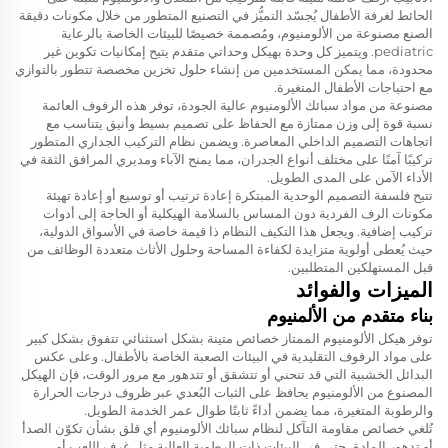
الحائط لغرفة الأطفال
يُجسّد التميُّز في التصنيع المتطور من خلال مكونات دقيقة
الصنع مصنوعة من الألومنيوم، ومُصممة خصيصًا للبيئات الخاصة بالرعاية
pediatric. ويتميز كل وحدة بهيكل وحداتي متقدم يتيح إمكانيات تكوين غير
محدودة، مما يمكن المستخدمين من إنشاء حلول تخزين مخصصة تتطور بالتوازي
مع احتياجات الأطفال المتغيرة.
مصنوعة من مواد سبائك الألومنيوم عالية الجودة، توفر هذه الرفوف العائمة
نسبة قوة إلى وزن ممتازة مع الحفاظ على تصميم بسيط وأنيق يتناسب مع
اتجاهات التصميم الداخلي المعاصرة. ويضمن نظام التركيب الجداري المتطور
تركيبًا آمنًا على مختلف أنواع الجدران، مما يمنح الآباء ومديري المرافق الثقة في
الأداء الآمن على المدى الطويل.
تتيح فلسفة التصميم الوحدية المبتكرة إعادة ترتيب أو توسيع أو إعادة تهيئة
مكونات الرف الفردية دون المساس بالسلامة الهيكلية أو الحاجة إلى أدوات
تركيب إضافية. ويجعل هذا التكيف النظام ذا قيمة خاصة في الأسواق الدولية،
حيث يُعطى أولوية متزايدة لكفاءة المساحة وحلول الأثاث متعددة الوظائف من
قبل المستهلكين المتطلبين.
الميزات والفوائد
بناء متقدم من الألمنيوم
توفر هيكل الألومنيوم الممتاز خصائص متينة بشكل استثنائي تتفوق بشكل كبير
على مواد الرفوف التقليدية في البيئات الصعبة الخاصة بالأطفال. وعلى عكس
البدائل الخشبية التي قد تنحني أو تتشقق أو تتدهور مع مرور الوقت، فإن الهيكل
المصنوع من الألومنيوم يحافظ على الثبات البُعدي عبر ظروف درجات الحرارة
والرطوبة المتغيرة، مما يضمن أداءً ثابتًا طوال عمر الخدمة الطويل.
تُلغي خصائص مقاومة التآكل لنظام سبائك الألومنيوم أي قلق بشأن تكوّن الصدأ
أو تدهور المادة، حتى في البيئات ذات الرطوبة العالية مثل غرف اللعب أو