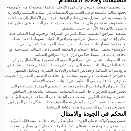
التطبيقات وحالات الاستخدام
إن التصميم المتعدد الاستخدامات لهذه الأرفف العائمة المصنوعة من الألومنيوم
يجعلها مثالية للاستخدام في العديد من التطبيقات في البيئات السكنية والتجارية
والمؤسسية. في المنازل، يحوّل نظام الرفوف غرف نوم الأطفال إلى مساحات
منظمة وعملية تشجع على الاستقلالية والمسؤولية، مع الحفاظ على مظهر أنيق
وعصري يلائم ذوق الآباء من حيث التصميم.
تستفيد المرافق التعليمية بشكل كبير من القدرات الوحدوية لهذا النظام، حيث
يمكن إعادة تهيئة الفصول الدراسية ومرافق المكتبات بسهولة لدعم أنشطة
تعليمية مختلفة أو لتلبية احتياجات تدوير المواد الموسمية. كما أن هيكل
الألومنيوم يتحمل أنماط الاستخدام المكثفة المعتادة في البيئات المدرسية، مع
الحاجة إلى تدخل بسيط جدًا من فرق إدارة المرافق للصيانة.
تجد التطبيقات التجارية في المرافق الصحية الخاصة برعاية الأطفال ومراكز
رعاية الطفل والبيئات البيعية التي تركز على منتجات الأطفال قيمة استثنائية في
مزيج ميزات السلامة وخصائص المتانة والجاذبية البصرية. ويتكامل المظهر
الاحترافي للتشطيب الألومنيوم بسلاسة مع اتجاهات التصميم المعماري الحديث،
مع توفير الأداء الوظيفي المطلوب في البيئات شديدة الازدحام.
تُقدِّر الأسواق الدولية بشكل خاص خصائص التصميم الموفرة للمساحة والتي
تُحسِّن قدرة التخزين داخل البيئات المعيشية المدمجة الشائعة في المناطق
الحضرية. ويحافظ التكوين المثبت على الحائط على المساحة الأرضية القيّمة، مع
تقديم سعة تنظيمية كبيرة، ما يجعل هذه الرفوف جذابة بشكل خاص للموزعين
الذين يخدمون أسواقًا حساسة تجاه الكثافة السكانية.
التحكم في الجودة والامتثال
تضمن بروتوكولات ضمان الجودة الصارمة كل
أرفف عائمة متينة قابلة للتركيب
من المعدن والألومنيوم مثبتة على الحائط لغرفة الأطفال
تفي بمعايير السلامة