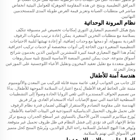
المرافق التعليمية. وينتج عن هذه المقاومة الجوهريّة للعوامل البيئية انخفاض
مباشر في متطلبات الصيانة وتعزيز قيمة العرض طويلة المدى للمستخدمين
النهائيين.
نظام المرونة الوحداتية
يتيح هيكل التصميم المعياري الثوري إمكانيات تخصيص غير مسبوقة تتكيّف
بسلاسة مع متطلبات التخزين المتغيرة. يمكن إعادة ترتيب مكونات الرفوف
الفردية بسهولة، أو دمجها مع وحدات إضافية، أو إعادة تهيئتها لتلبية الاحتياجات
التنظيمية المتغيرة دون الحاجة إلى أدوات متخصصة أو خدمات تركيب احترافية.
يُقدِّم هذا النهج المعياري قيمة كبيرة للمشترين الدوليين الذين يخدمون شرائح
أسواق متنوعة، حيث يمكن لنفس المنصة الأساسية للمنتج تلبية سيناريوهات
تطبيق متعددة مع تقليل تعقيد المخزون وتقليل الأعباء اللوجستية على الموزعين
وتجار التجزئة.
هندسة آمنة للأطفال
كل جانب من الجوانب
أرفف عائمة متينة قابلة للتركيب من المعدن والألومنيوم
مثبتة على الحائط لغرفة الأطفال
يُدمج اعتبارات السلامة الموجهة للأطفال، بدءًا
من تصميم الحواف المستديرة التي تلغي الزوايا الحادة وصولاً إلى التشطيبات
السطحية الناعمة التي تمنع الإصابات أثناء الاستخدام العادي. وركز فريق
الهندسة على مقاومة التصادم والاستقرار الهيكلي لضمان قدرة نظام الرفوف
على تحمل ظروف التحميل الديناميكية النموذجية في البيئات الخاصة بالأطفال.
يُوزع ميكانيزم التثبيت الآمن الأحمال بالتساوي عبر أسطح الجدران، ويمنع تركز
نقاط الإجهاد التي قد تؤدي إلى فشل النظام في ظل ظروف تحميل غير متوقعة.
ويُوفر هذا النهج الشامل للسلامة راحة البال للوالدين، ويُرسّخ المنتج كحل متميز
في الأسواق التي تهتم بالسلامة.