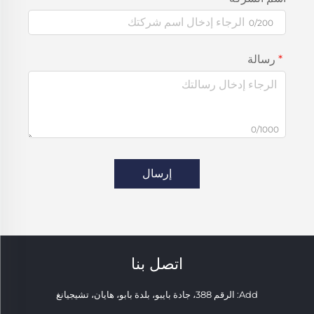
0/200
رسالة
0/1000
إرسال
اتصل بنا
Add: الرقم 388، جادة بايبو، بلدة بابو، هايان، تشيجيانغ