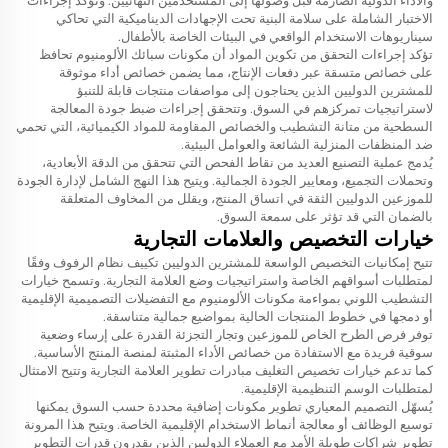
والأداء الدولية الصارمة قبل وصولها إلى المستخدمين النهائيين. وتؤكد إجراءات
الاختبار الشاملة على سلامة البنية تحت الإجهادات الديناميكية التي تحاكي
سيناريوهات الاستخدام الواقعي في البيئات الخاصة بالأطفال.
تؤكد إجراءات التحقق من تكوين المواد أن مكونات سبائك الألومنيوم تحافظ
على خصائص متسقة عبر دفعات الإنتاج، مما يضمن خصائص أداء موثوقة
للمشترين الدوليين الذين يحتاجون إلى مواصفات منتجات قابلة للتنبؤ
لاستراتيجيات تمركزهم في السوق. وتتحقق إجراءات ضبط جودة المعالجة
السطحية من متانة التشطيب والخصائص المقاومة للمواد الكيميائية، التي تحمي
ضد المنظفات المنزلية الشائعة والعوامل البيئية.
يُدمج عملية التصنيع العديد من نقاط الفحص التي تتحقق من الدقة الأبعادية،
وتحملات التجميع، ومعايير الجودة الجمالية. ويتيح هذا النهج الشامل لإدارة الجودة
للموزعين الدوليين الثقة في اتساق المنتج، ويقلل من المخاوف المتعلقة
بالضمان التي قد تؤثر على سمعة السوق.
خيارات التخصيص والعلامات التجارية
تتيح إمكانيات التخصيص الواسعة للمشترين الدوليين تكييف نظام الرفوف وفقًا
لمتطلبات أسواقهم الخاصة واستراتيجيات وضع العلامة التجارية. وتسمح خيارات
التشطيب اللوني بمواءمة مكونات الألومنيوم مع التفضيلات التصميمية الإقليمية
أو دمجها في خطوط المنتجات الحالية بمواضيع جمالية متناسقة.
توفر فرص الطرح الخاص للموزعين وتجار التجزئة القدرة على إرساء وضعية
سوقية فريدة مع الاستفادة من خصائص الأداء المثبتة لمنصة المنتج الأساسية.
كما تدعم خيارات تخصيص التغليف مبادرات تطوير العلامة التجارية وتتيح الامتثال
لمتطلبات الوسم التنظيمية الإقليمية.
يُسهّل التصميم المعياري تطوير مكونات إضافية محددة حسب السوق يمكنها
توسيع الوظائف أو معالجة أنماط الاستخدام الإقليمية الخاصة. ويتيح هذا المرونة
تطوير شراكات طويلة الأمد مع العملاء الدوليين الذين يقدرون قدرات التطوير