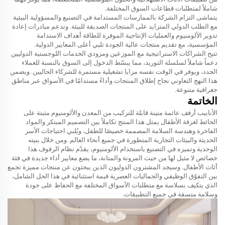
شاملاً لمتطلبات قطاعات السوق المختلفة.
يتماشى التزام الشركة بالممارسات المستدامة في التصنيع والمسؤولية البيئية
مع الطلب الدولي المتزايد على المنتجات الصديقة للبيئة. وتدعم مبادرات إعادة
تدوير الألومنيوم والعمليات الإنتاجية الموفرة للطاقة أهداف الاستدامة
المؤسسية، مع تقديم منتجات عالية الجودة تلبي أعلى المعايير الدولية.
تتيح الشراكات الاستراتيجية مع الموزعين ومزودي الخدمات اللوجستية الدوليين
دعماً شاملاً لسلسلة التوريد، مما يبسّط الدخول إلى السوق بالنسبة للعملاء
الجدد، ويوفر في الوقت نفسه مزايا تشغيلية مستمرة للشركاء الحاليين. ويضمن
هذا النهج التعاوني نجاح إطلاق المنتجات وأداءً مستدامًا في الأسواق عبر مناطق
جغرافية متنوعة.
الخاتمة
الأنابيب
أرفف عائمة متينة قابلة للتركيب من المعدن والألومنيوم مثبتة على
الحائط لغرفة الأطفال
يمثل هذا المنتج تكاملاً بين التصميم المبتكر والمواد
الفاخرة وهندسة السلامة المصممة خصيصًا للطفل، ويُلبي احتياجات الأسر
الحديثة والبيئات التجارية المتطورة في جميع أنحاء العالم. ومن خلال بنيته
الوحدية وتميزه في التصنيع باستخدام الألومنيوم، يقدّم نظام الرفوف هذا
خصائص لا مثيل لها من حيث المرونة والمتانة، ما يضع معايير أداء جديدة في فئة
أثاث الأطفال. وسيجد المشترون الدوليون الذين يبحثون عن منتجات مميزة تجمع
بين التفوّق الوظيفي والجماليات العصرية قيمة استثنائية في هذا الحل الشامل،
الذي يتكيف بسلاسة مع متطلبات الأسواق المختلفة مع الحفاظ على جودة
وسلامة متسقة في جميع التطبيقات.