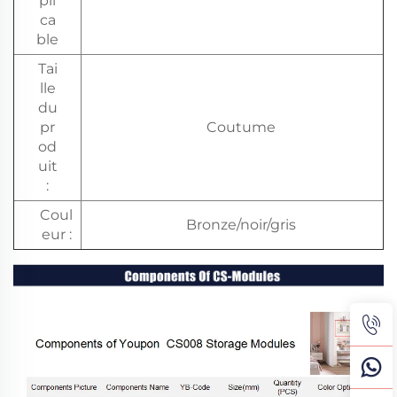
pli
ca
ble
Tai
lle
du
pr
Coutume
od
uit
:
Coul
Bronze/noir/gris
eur :