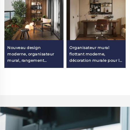
Nouveau design
Organisateur mural
moderne, organisateur
flottant moderne,
mural, rangement
décoration murale pour la
personnalisé, étagère
maison, étagères murales
murale
légères et luxueuses pour
multifonctionnelle pour
chambre à coucher
balcon