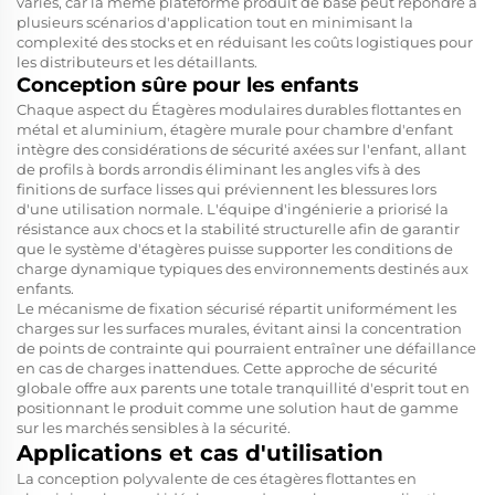
variés, car la même plateforme produit de base peut répondre à
plusieurs scénarios d'application tout en minimisant la
complexité des stocks et en réduisant les coûts logistiques pour
les distributeurs et les détaillants.
Conception sûre pour les enfants
Chaque aspect du
Étagères modulaires durables flottantes en
métal et aluminium, étagère murale pour chambre d'enfant
intègre des considérations de sécurité axées sur l'enfant, allant
de profils à bords arrondis éliminant les angles vifs à des
finitions de surface lisses qui préviennent les blessures lors
d'une utilisation normale. L'équipe d'ingénierie a priorisé la
résistance aux chocs et la stabilité structurelle afin de garantir
que le système d'étagères puisse supporter les conditions de
charge dynamique typiques des environnements destinés aux
enfants.
Le mécanisme de fixation sécurisé répartit uniformément les
charges sur les surfaces murales, évitant ainsi la concentration
de points de contrainte qui pourraient entraîner une défaillance
en cas de charges inattendues. Cette approche de sécurité
globale offre aux parents une totale tranquillité d'esprit tout en
positionnant le produit comme une solution haut de gamme
sur les marchés sensibles à la sécurité.
Applications et cas d'utilisation
La conception polyvalente de ces étagères flottantes en