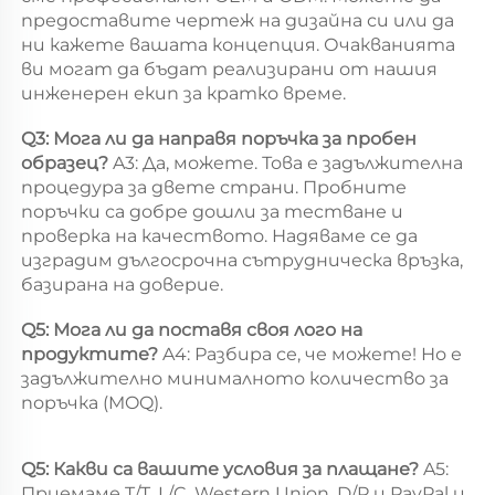
предоставите чертеж на дизайна си или да 
ни кажете вашата концепция. Очакванията 
ви могат да бъдат реализирани от нашия 
инженерен екип за кратко време. 
Q3: Мога ли да направя поръчка за пробен 
образец? 
A3: Да, можете. Това е задължителна 
процедура за двете страни. Пробните 
поръчки са добре дошли за тестване и 
проверка на качеството. Надяваме се да 
изградим дългосрочна сътрудническа връзка, 
базирана на доверие. 
Q5: Мога ли да поставя своя лого на 
продуктите? 
A4: Разбира се, че можете! Но е 
задължително минималното количество за 
поръчка (MOQ). 
Q5: Какви са вашите условия за плащане? 
A5: 
Приемаме T/T, L/C, Western Union, D/P и PayPal и 