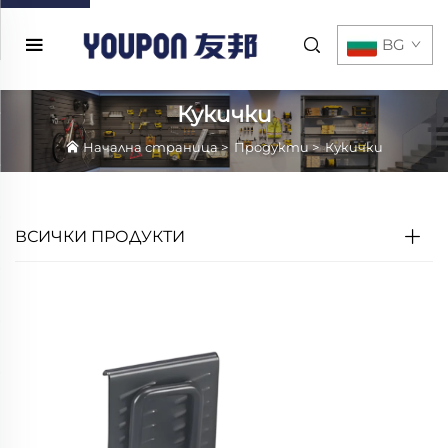
BG
Кукички
Начална страница
>
Продукти
>
Кукички
ВСИЧКИ ПРОДУКТИ