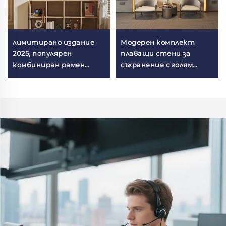
лимитирано издание
Модерен комплект
2025, популярен
плаващи стени за
комбиниран рамен
съхранение с голям
стенен монтаж,
капацитет,
стенна кутия за балкон
тенденция,
персонализирани,
стенен органайзер с
рафт за хол