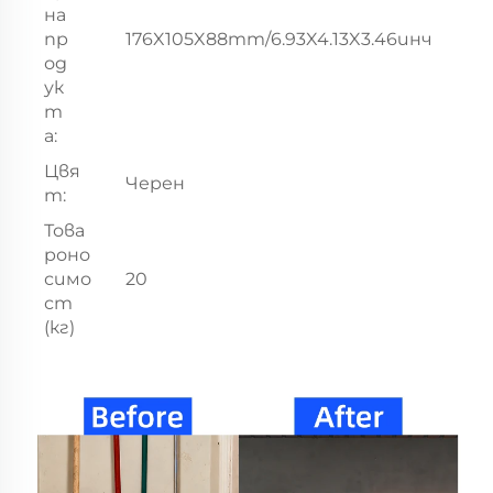
на
пр
176X105X88mm/6.93X4.13X3.46инч
од
ук
т
а:
Цвя
Черен
т:
Това
роно
симо
20
ст
(кг)