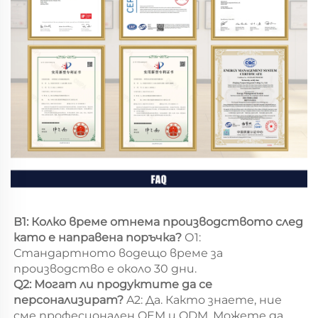
В1: Колко време отнема производството след 
като е направена поръчка? 
О1: 
Стандартното водещо време за 
производство е около 30 дни. 
Q2: Могат ли продуктите да се 
персонализират? 
A2: Да. Както знаете, ние 
сме професионален OEM и ODM. Можете да 