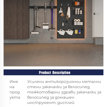
Име
Усилени антикорозионни метални
на
стени закачалки за велосипед,
прод
тежкотоварни здрави закачалки за
укта
велосипед за домашен
:
инструмент, дисплей