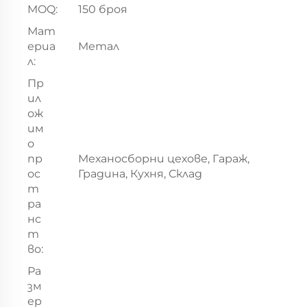
MOQ:
150 броя
Мат
ериа
Метал
л:
Пр
ил
ож
им
о
пр
Механосборни цехове, Гараж,
ос
Градина, Кухня, Склад
т
ра
нс
т
во:
Ра
зм
ер