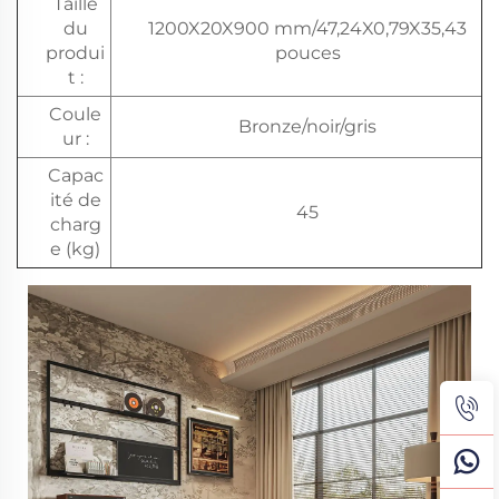
Taille
du
1200X20X900 mm/47,24X0,79X35,43
produi
pouces
t :
Coule
Bronze/noir/gris
ur :
Capac
ité de
45
charg
e (kg)