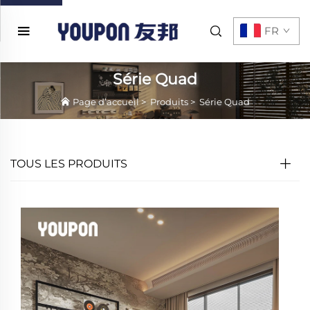
FR
Série Quad
Page d’accueil
>
Produits
>
Série Quad
TOUS LES PRODUITS