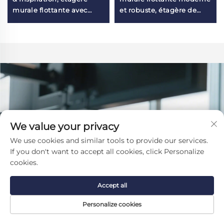
murale flottante avec
et robuste, étagère de
cadre métallique,
rangement organisatrice
décoration murale,
esthétique de décoration
rangement mural derrière
d'intérieur avec support
la porte
pour salle à manger
We value your privacy
We use cookies and similar tools to provide our services.
If you don't want to accept all cookies, click Personalize
cookies.
Accept all
Personalize cookies